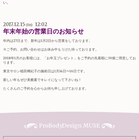
い。
2017.12.15
12:02
(Fri)
年末年始の営業日のお知らせ
年内は27日まで、新年は1月2日から営業をしております。
※ご予約、お問い合わせはお休み中もうけた待っております。
2018年1月のお客様には、「お年玉プレゼント」をご予約の先着順に30個ご用意してお
ります。
東京サロン植田稀紀子の施術日は1月14日〜16日です。
新しい年もぜひ美癒素でキレイになって下さいね！
たくさんのご予約を心からお待ち申し上げております。
ProBodyDesign MUSE
1